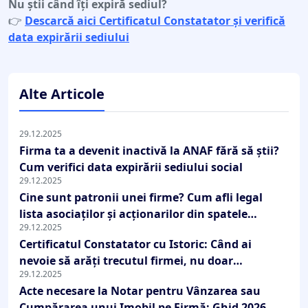
Nu știi când îți expiră sediul?
👉
Descarcă aici Certificatul Constatator și verifică
data expirării sediului
Alte Articole
29.12.2025
Firma ta a devenit inactivă la ANAF fără să știi?
Cum verifici data expirării sediului social
29.12.2025
Cine sunt patronii unei firme? Cum afli legal
lista asociaților și acționarilor din spatele
29.12.2025
oricărui SRL
Certificatul Constatator cu Istoric: Când ai
nevoie să arăți trecutul firmei, nu doar
29.12.2025
prezentul?
Acte necesare la Notar pentru Vânzarea sau
Cumpărarea unui Imobil pe Firmă: Ghid 2026