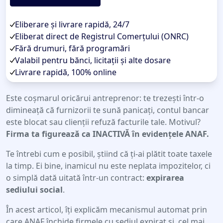
Eliberare și livrare rapidă, 24/7
Eliberat direct de Registrul Comerțului (ONRC)
Fără drumuri, fără programări
Valabil pentru bănci, licitații și alte dosare
Livrare rapidă, 100% online
Este coșmarul oricărui antreprenor: te trezești într-o
dimineață că furnizorii te sună panicați, contul bancar
este blocat sau clienții refuză facturile tale. Motivul?
Firma ta figurează ca INACTIVĂ în evidențele ANAF.
Te întrebi cum e posibil, știind că ți-ai plătit toate taxele
la timp. Ei bine, inamicul nu este neplata impozitelor, ci
o simplă dată uitată într-un contract:
expirarea
sediului social
.
În acest articol, îți explicăm mecanismul automat prin
care ANAF închide firmele cu sediul expirat și, cel mai