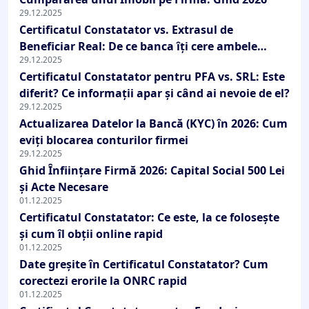
29.12.2025
Certificatul Constatator vs. Extrasul de
Beneficiar Real: De ce banca îți cere ambele
29.12.2025
documente?
Certificatul Constatator pentru PFA vs. SRL: Este
diferit? Ce informații apar și când ai nevoie de el?
29.12.2025
Actualizarea Datelor la Bancă (KYC) în 2026: Cum
eviți blocarea conturilor firmei
29.12.2025
Ghid Înființare Firmă 2026: Capital Social 500 Lei
și Acte Necesare
01.12.2025
Certificatul Constatator: Ce este, la ce folosește
și cum îl obții online rapid
01.12.2025
Date greșite în Certificatul Constatator? Cum
corectezi erorile la ONRC rapid
01.12.2025