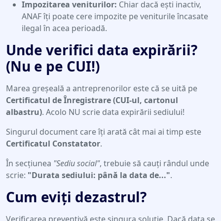
Impozitarea veniturilor:
Chiar dacă ești inactiv,
ANAF îți poate cere impozite pe veniturile încasate
ilegal în acea perioadă.
Unde verifici data expirării?
(Nu e pe CUI!)
Marea greșeală a antreprenorilor este că se uită pe
Certificatul de Înregistrare (CUI-ul, cartonul
albastru)
. Acolo NU scrie data expirării sediului!
Singurul document care îți arată cât mai ai timp este
Certificatul Constatator
.
În secțiunea
"Sediu social"
, trebuie să cauți rândul unde
scrie:
"Durata sediului: până la data de..."
.
Cum eviți dezastrul?
Verificarea preventivă este singura soluție. Dacă data se